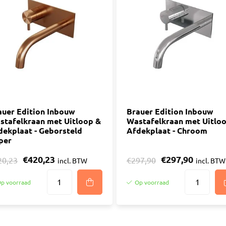
auer Edition Inbouw
Brauer Edition Inbouw
stafelkraan met Uitloop &
Wastafelkraan met Uitlo
dekplaat - Geborsteld
Afdekplaat - Chroom
per
€420,23
€297,90
20,23
€297,90
incl. BTW
incl. BTW
p voorraad
Op voorraad