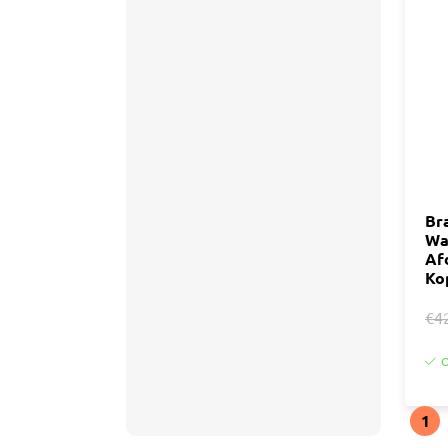
Br
Wa
Af
Ko
€4
O
1