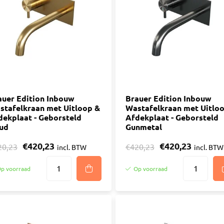
ijm
Bouwemmer
Nagelplugge
iddel
Hollewand P
Bevestigings
Diverse
Pur
atkitten
Purschuim
enkitten
auer Edition Inbouw
PU-lijmen
Brauer Edition Inbouw
stafelkraan met Uitloop &
Wastafelkraan met Uitlo
ekitten
Toebehoren Pur
dekplaat - Geborsteld
Afdekplaat - Geborsteld
rs
ud
Gunmetal
oren Kit
€420,23
€420,23
20,23
€420,23
incl. BTW
incl. BTW
p voorraad
Op voorraad