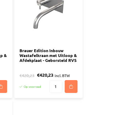
n
luggen
materiaal
Brauer Edition Inbouw
op &
Wastafelkraan met Uitloop &
Afdekplaat - Geborsteld RVS
€420,23
€420,23
incl. BTW
Op voorraad