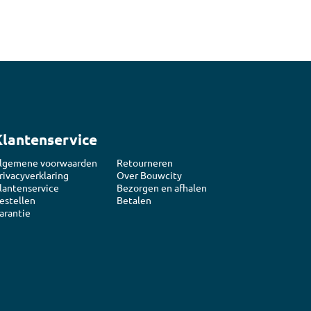
Klantenservice
lgemene voorwaarden
Retourneren
rivacyverklaring
Over Bouwcity
lantenservice
Bezorgen en afhalen
estellen
Betalen
arantie