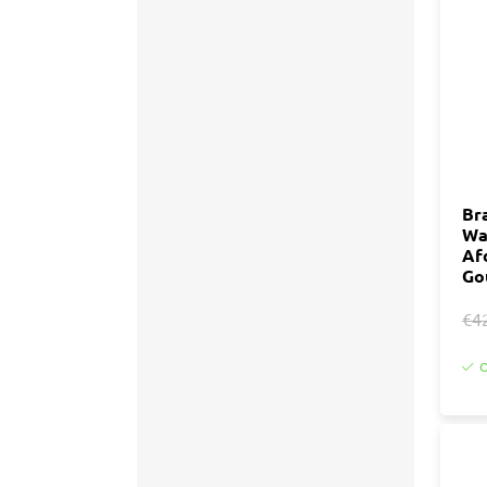
Accessoires
Tegell
Voegm
Baden
Wandpanelen
Trap
Kit
Acryla
Radiatoren
Silicon
Br
Wa
Montag
Installatiemateriaal
Af
Finishe
Go
Toebeh
Elektra
€4
Gereedschap
O