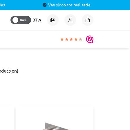
ies
Van sloop tot realisatie
Incl.
BTW
igheden
oduct(en)
lmiddel
 &
aal
ren
& Pluggen
luggen