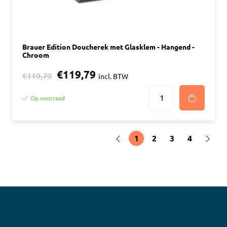
Brauer Edition Doucherek met Glasklem - Hangend -
Chroom
€119,79
€119,79
incl. BTW
Op voorraad
1
2
3
4