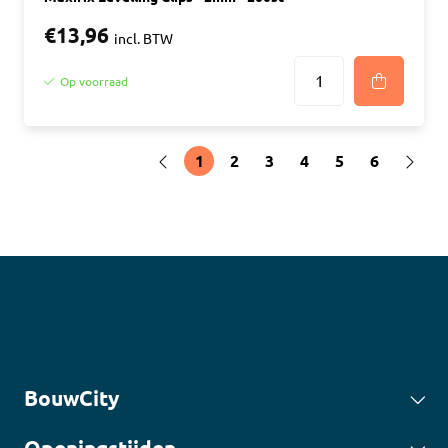
€13,96
incl. BTW
Op voorraad
1
2
3
4
5
6
BouwCity