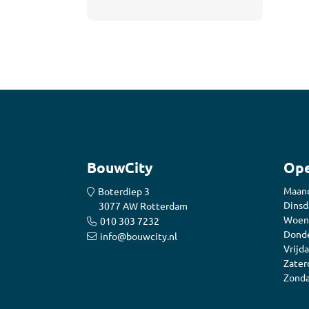
Accessoires
Tegelplinten
Tegell
Voegm
Baden
Wandpanelen
Trap
Kit
Acryla
Radiatoren
Silicon
Montag
Installatiemateriaal
BouwCity
Ope
Finishe
Toebeh
Elektra
Maan
Boterdiep 3
Dinsd
3077 AW Rotterdam
Woen
Gereedschap
010 303 7232
Donde
info@bouwcity.nl
Vrijda
Zater
Zonda