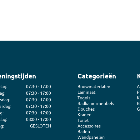
ijm
Bouwemmer
Nagelplugge
iddel
Hollewand P
Bevestigings
Diverse
Pur
atkitten
Purschuim
enkitten
PU-lijmen
ekitten
Toebehoren Pur
ningstijden
Categorieën
rs
oren Kit
dag:
07:30 - 17:00
Bouwmaterialen
A
Laminaat
P
ag:
07:30 - 17:00
Tegels
K
sdag:
07:30 - 17:00
Badkamermeubels
B
rdag:
07:30 - 17:00
Douches
G
g:
07:30 - 17:00
Kranen
dag:
08:00 - 17:00
Toilet
g:
GESLOTEN
Accessoires
Baden
Wandpanelen