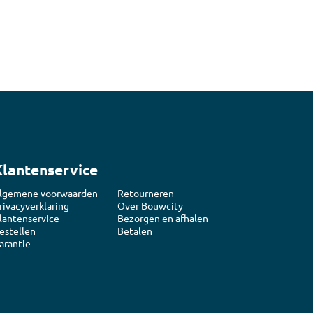
n
luggen
materiaal
Klantenservice
lgemene voorwaarden
Retourneren
rivacyverklaring
Over Bouwcity
lantenservice
Bezorgen en afhalen
estellen
Betalen
arantie