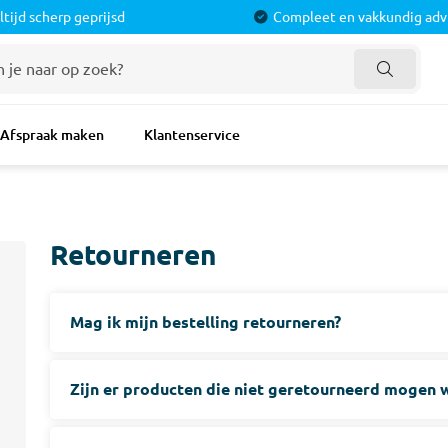
ltijd scherp geprijsd
Compleet en vakkundig adv
doorsmateriaal
Verf
Verf Benod
Afspraak maken
Klantenservice
roducten
Latex & Muurverven
Afdekken
pers
Lak & Grondverven
Tapes
imers
Voorstrijkmiddel
Rollers
ofielen
Spuitbus
Kwasten
Retourneren
nd
Schoonmaak & Reinigen
Plamuur & Vu
isters
Schuurpapier
Schuurmateri
Mag ik mijn bestelling retourneren?
Verf Toebeho
 Toebehoren
Tegelverwerking
Schroeven 
Zijn er producten die niet geretourneerd mogen 
 & Mortel
Tegelprofielen
Schroeven
tie
Dorpels
Universele P