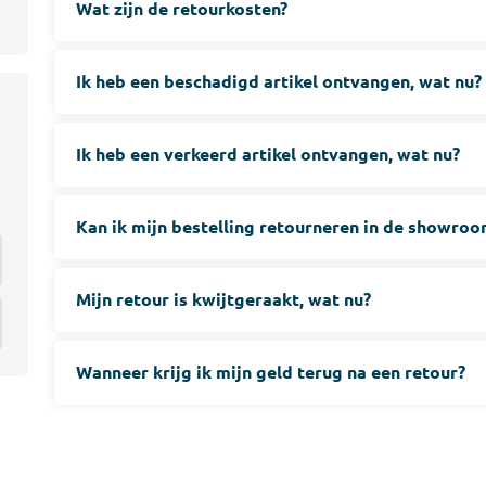
Wat zijn de retourkosten?
ijm
Bouwemmer
Nagelplugge
iddel
Hollewand P
Bevestigings
Ik heb een beschadigd artikel ontvangen, wat nu?
Diverse
Ik heb een verkeerd artikel ontvangen, wat nu?
Pur
atkitten
Purschuim
enkitten
PU-lijmen
Kan ik mijn bestelling retourneren in de showroo
ekitten
Toebehoren Pur
rs
oren Kit
Mijn retour is kwijtgeraakt, wat nu?
Wanneer krijg ik mijn geld terug na een retour?