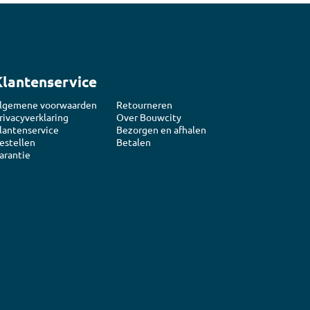
Klantenservice
lgemene voorwaarden
Retourneren
rivacyverklaring
Over Bouwcity
lantenservice
Bezorgen en afhalen
estellen
Betalen
arantie