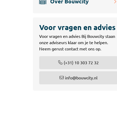
Over Bouwcity
Accessoires
Tegell
Voegm
Baden
Wandpanelen
Voor vragen en advies
Voor vragen en advies Bij Bouwcity staan
Trap
Kit
onze adviseurs klaar om je te helpen.
Acryla
Radiatoren
Neem gerust contact met ons op.
Silicon
Montag
Installatiemateriaal
(+31) 10 303 72 32
Finishe
Toebeh
Elektra
info@bouwcity.nl
Gereedschap