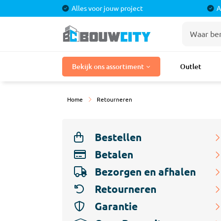
Alles voor jouw project
A
Stuka
Bekijk ons assortiment
Outlet
Bouwmaterialen
Stuc P
Stuclo
Laminaat
Home
Retourneren
Stucpr
Tegels
Stucpr
Gaasba
Bestellen
Badkamermeubels
Sierple
Betalen
Douches
Bezorgen en afhalen
Kranen
Retourneren
Tegel
Toilet
Cement
Garantie
Egalisa