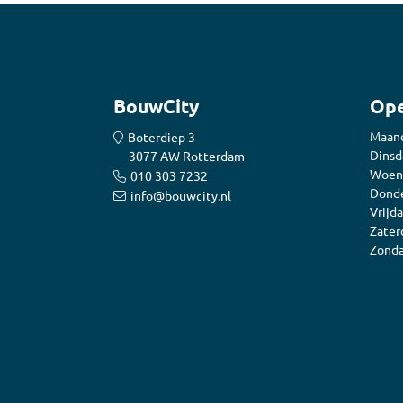
BouwCity
Ope
Maan
Boterdiep 3
Dinsd
3077 AW Rotterdam
Woen
010 303 7232
Donde
info@bouwcity.nl
Vrijda
Zater
Zonda