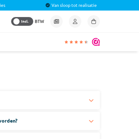
ies
Van sloop tot realisatie
Incl.
BTW
igheden
lmiddel
 &
aal
ren
& Pluggen
worden?
luggen