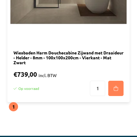
Wiesbaden Harm Douchecabine Zijwand met Draaideur
- Helder - 8mm - 100x100x200cm - Vierkant - Mat
Zwart
€739,00
incl. BTW
Op voorraad
1