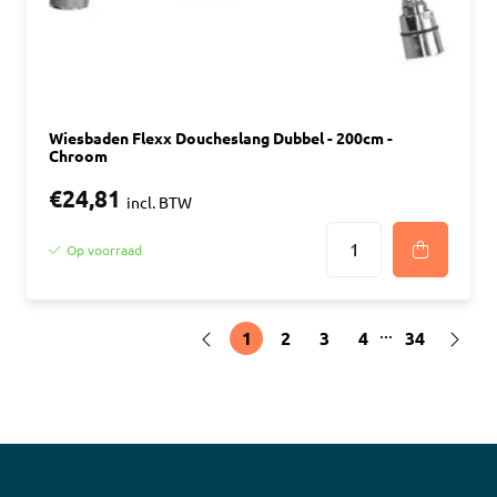
Wiesbaden Flexx Doucheslang Dubbel - 200cm -
Chroom
€24,81
incl. BTW
Op voorraad
...
1
2
3
4
34