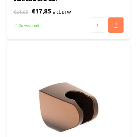
€17,85
€21,60
incl. BTW
Op voorraad