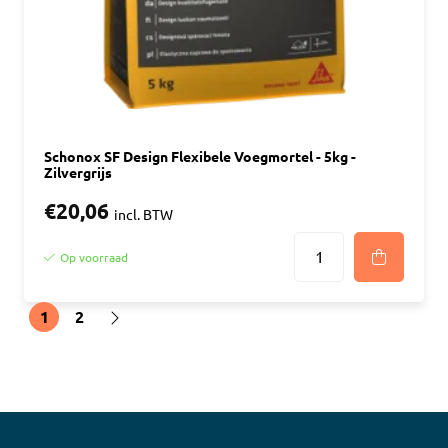
Schonox SF Design Flexibele Voegmortel - 5kg -
Zilvergrijs
€20,06
incl. BTW
Op voorraad
1
2