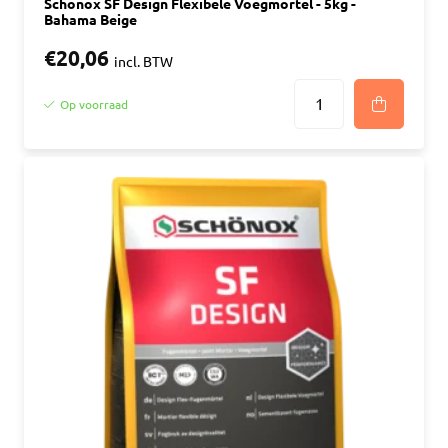
Schonox SF Design Flexibele Voegmortel - 5kg -
Bahama Beige
€20,06
incl. BTW
Op voorraad