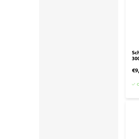
Sch
300
€9
O