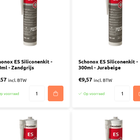
ijm
Bouwemmer
Nagelplugge
iddel
Hollewand P
Bevestigings
Diverse
Pur
atkitten
Purschuim
enkitten
onox ES Siliconenkit -
PU-lijmen
Schonox ES Siliconenkit -
0ml - Zandgrijs
300ml - Jurabeige
ekitten
Toebehoren Pur
rs
,57
€9,57
incl. BTW
incl. BTW
oren Kit
p voorraad
Op voorraad