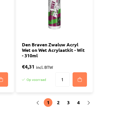
Den Braven Zwaluw Acryl
Wet on Wet Acrylaatkit - Wit
- 310ml
€4,31
incl. BTW
Op voorraad
1
2
3
4