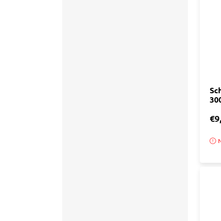
Sch
30
€9
N