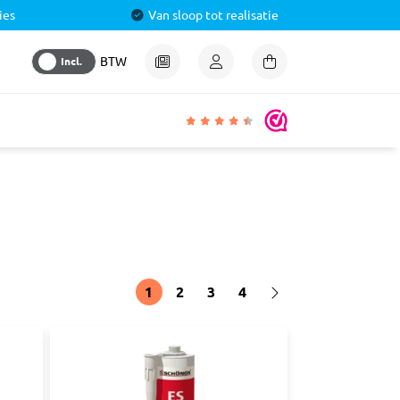
ies
Van sloop tot realisatie
Incl.
BTW
igheden
lmiddel
 &
aal
1
2
3
4
ren
& Pluggen
luggen