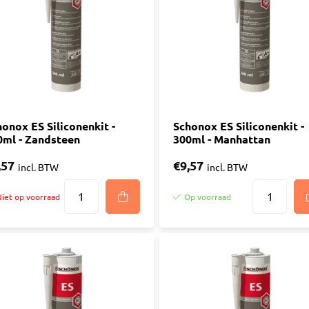
onox ES Siliconenkit -
Schonox ES Siliconenkit -
0ml - Zandsteen
300ml - Manhattan
,57
€9,57
incl. BTW
incl. BTW
iet op voorraad
Op voorraad