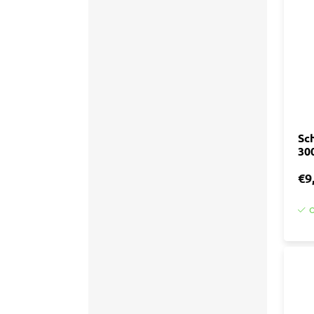
Accessoires
Tegell
Voegm
Baden
Wandpanelen
Trap
Kit
Acryla
Radiatoren
Silicon
Sch
30
Montag
Installatiemateriaal
Finishe
€9
Toebeh
Elektra
O
Gereedschap