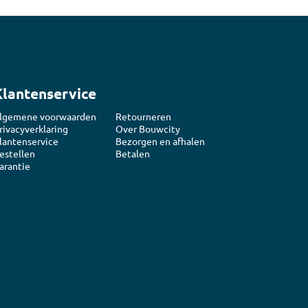
Klantenservice
lgemene voorwaarden
Retourneren
rivacyverklaring
Over Bouwcity
lantenservice
Bezorgen en afhalen
estellen
Betalen
arantie