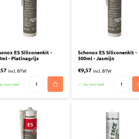
onox ES Siliconenkit -
Schonox ES Siliconenkit -
ml - Platinagrijs
300ml - Jasmijn
,57
€9,57
incl. BTW
incl. BTW
p voorraad
Op voorraad