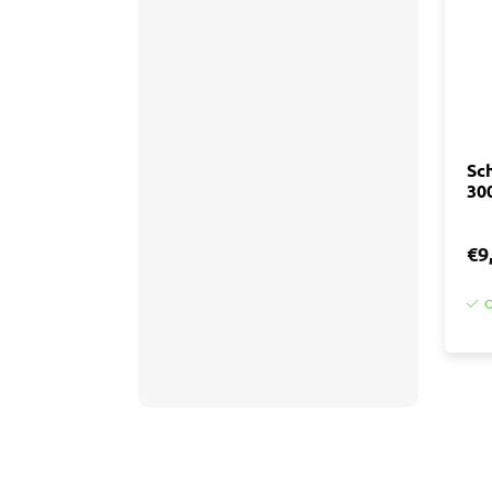
Sch
30
€9
O