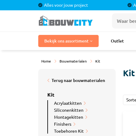
Alles voor jouw project
A
Stuka
Bekijk ons assortiment
Outlet
Bouwmaterialen
Stuc P
Stuclo
Laminaat
Home
Bouwmaterialen
Kit
Stucpr
Tegels
Stucpr
Kit
Gaasba
Terug naar bouwmaterialen
Badkamermeubels
Sierple
Kit
Douches
Sort
Acrylaatkitten
Siliconenkitten
Kranen
Tegel
Montagekitten
Toilet
Finishers
Cement
Toebehoren Kit
Egalisa