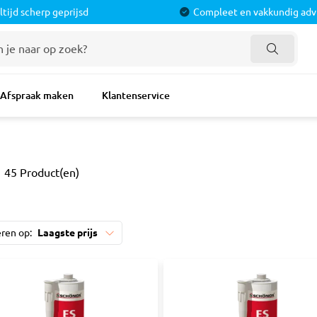
ltijd scherp geprijsd
Compleet en vakkundig adv
doorsmateriaal
Verf
Verf Benod
Afspraak maken
Klantenservice
roducten
Latex & Muurverven
Afdekken
pers
Lak & Grondverven
Tapes
imers
Voorstrijkmiddel
Rollers
ofielen
Spuitbus
Kwasten
45 Product(en)
nd
Schoonmaak & Reinigen
Plamuur & Vu
isters
Schuurpapier
Schuurmateri
eren op:
Laagste prijs
Verf Toebeho
 Toebehoren
Tegelverwerking
Schroeven 
 & Mortel
Tegelprofielen
Schroeven
tie
Dorpels
Universele P