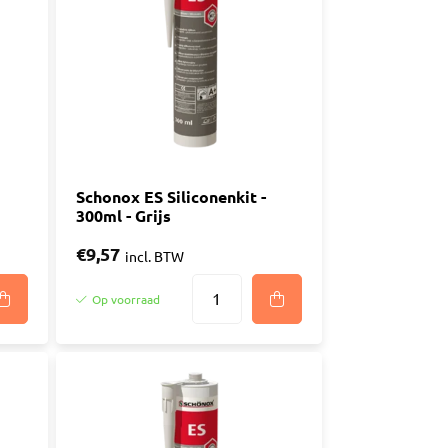
n
luggen
materiaal
Schonox ES Siliconenkit -
300ml - Grijs
€9,57
incl. BTW
Op voorraad