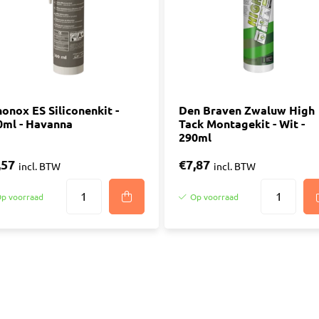
onox ES Siliconenkit -
Den Braven Zwaluw High
0ml - Havanna
Tack Montagekit - Wit -
290ml
,57
€7,87
incl. BTW
incl. BTW
p voorraad
Op voorraad