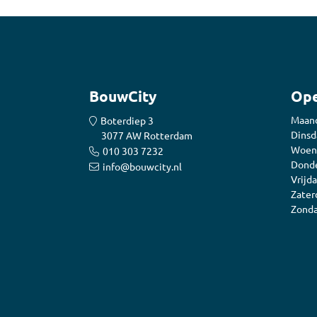
BouwCity
Ope
Maan
Boterdiep 3
Dinsd
3077 AW Rotterdam
Woen
010 303 7232
Donde
info@bouwcity.nl
Vrijda
Zater
Zonda