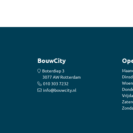
Accessoires
Tegell
Voegm
Baden
Wandpanelen
Trap
Kit
Acryla
Radiatoren
Silicon
BouwCity
Ope
Montag
Installatiemateriaal
Maan
Boterdiep 3
Finishe
Dinsd
3077 AW Rotterdam
Toebeh
Elektra
Woen
010 303 7232
Donde
info@bouwcity.nl
Gereedschap
Vrijda
Zater
Zonda