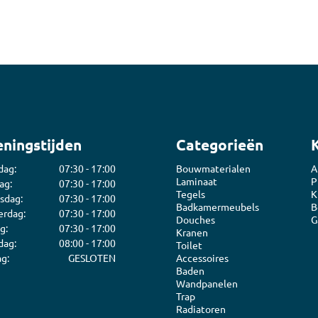
ijm
Bouwemmer
Nagelplugge
iddel
Hollewand P
Bevestigings
Diverse
Pur
atkitten
Purschuim
enkitten
PU-lijmen
ningstijden
Categorieën
ekitten
Toebehoren Pur
dag:
07:30 - 17:00
Bouwmaterialen
A
rs
Laminaat
P
ag:
07:30 - 17:00
oren Kit
Tegels
K
sdag:
07:30 - 17:00
Badkamermeubels
B
rdag:
07:30 - 17:00
Douches
G
g:
07:30 - 17:00
Kranen
dag:
08:00 - 17:00
Toilet
g:
GESLOTEN
Accessoires
Baden
Wandpanelen
Trap
Radiatoren