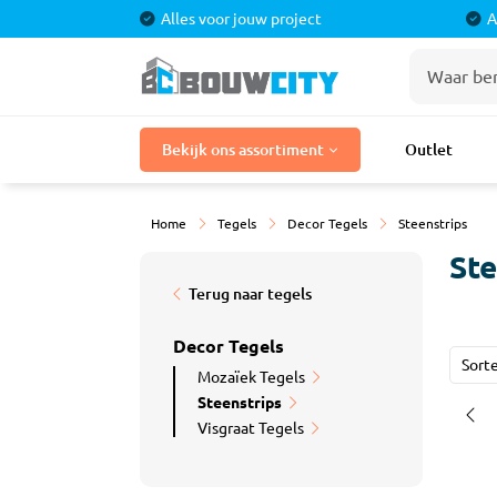
Alles voor jouw project
A
Stuka
Bekijk ons assortiment
Outlet
Bouwmaterialen
Stuc P
Stuclo
Laminaat
Home
Tegels
Decor Tegels
Steenstrips
Stucpr
Tegels
Stucpr
Ste
Gaasba
Terug naar tegels
Badkamermeubels
Sierple
Decor Tegels
Douches
Sort
Mozaïek Tegels
Steenstrips
Kranen
Tegel
Visgraat Tegels
Toilet
Cement
Egalisa