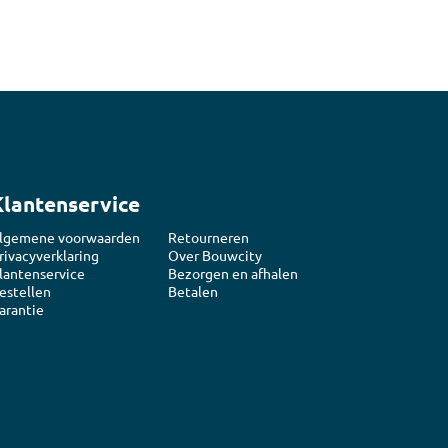
n
luggen
materiaal
Klantenservice
lgemene voorwaarden
Retourneren
rivacyverklaring
Over Bouwcity
lantenservice
Bezorgen en afhalen
estellen
Betalen
arantie