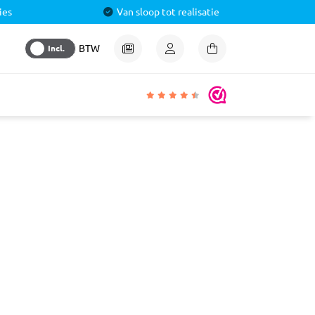
ies
Van sloop tot realisatie
Incl.
BTW
igheden
lmiddel
 &
aal
ren
& Pluggen
luggen