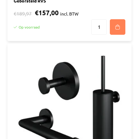
Geborsteld RVS
€157,00
€189,97
incl. BTW
Op voorraad