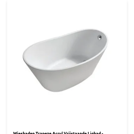
Wiesbaden Trapeze Acryl Vrijstaande Ligbad -