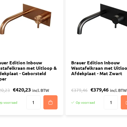
auer Edition Inbouw
Brauer Edition Inbouw
stafelkraan met Uitloop &
Wastafelkraan met Uitlo
dekplaat - Geborsteld
Afdekplaat - Mat Zwart
per
€420,23
€379,46
20,23
€379,46
incl. BTW
incl. BTW
p voorraad
Op voorraad