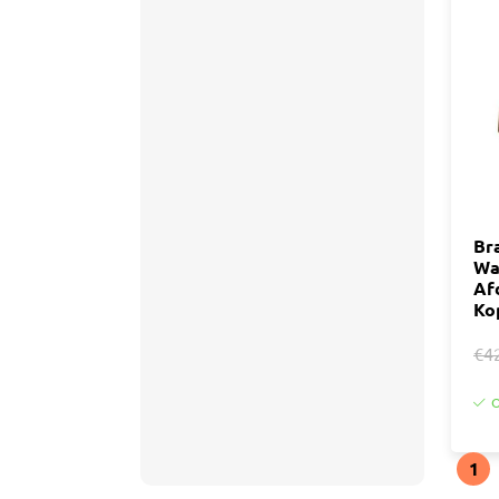
Br
Wa
Af
Ko
€4
O
1