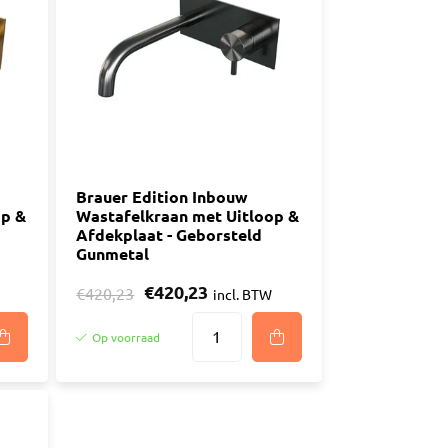
n
luggen
materiaal
Brauer Edition Inbouw
op &
Wastafelkraan met Uitloop &
Afdekplaat - Geborsteld
Gunmetal
€420,23
€420,23
incl. BTW
Op voorraad