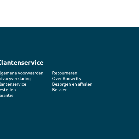
Klantenservice
lgemene voorwaarden
Retourneren
rivacyverklaring
Over Bouwcity
lantenservice
Bezorgen en afhalen
estellen
Betalen
arantie