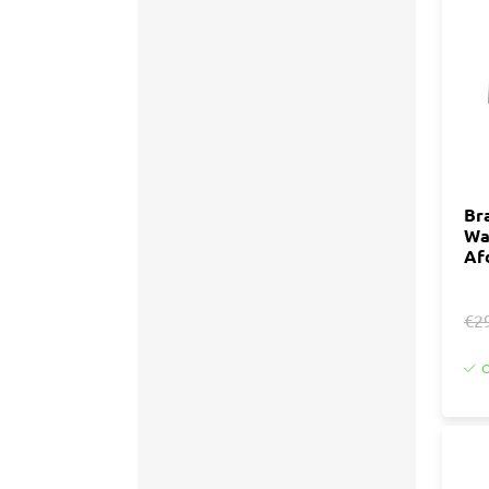
Accessoires
Tegell
Voegm
Baden
Wandpanelen
Trap
Kit
Acryla
Radiatoren
Silicon
Br
Wa
Montag
Installatiemateriaal
Af
Finishe
Toebeh
Elektra
€2
Gereedschap
O