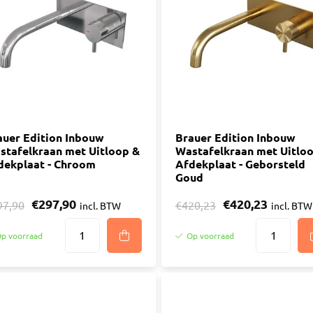
ijm
Bouwemmer
Nagelplugge
iddel
Hollewand P
Bevestigings
Diverse
Pur
atkitten
Purschuim
enkitten
auer Edition Inbouw
PU-lijmen
Brauer Edition Inbouw
stafelkraan met Uitloop &
Wastafelkraan met Uitlo
ekitten
Toebehoren Pur
dekplaat - Chroom
Afdekplaat - Geborsteld
rs
Goud
oren Kit
€297,90
€420,23
97,90
€420,23
incl. BTW
incl. BTW
p voorraad
Op voorraad