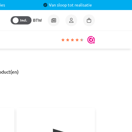
ies
Van sloop tot realisatie
Incl.
BTW
igheden
oduct(en)
lmiddel
 &
aal
ren
& Pluggen
luggen