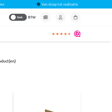
ies
Van sloop tot realisatie
Incl.
BTW
igheden
oduct(en)
lmiddel
 &
aal
ren
& Pluggen
luggen