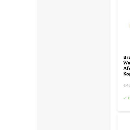
Accessoires
Tegell
Voegm
Baden
Wandpanelen
Trap
Kit
Acryla
Radiatoren
Silicon
Br
Wa
Montag
Installatiemateriaal
Af
Finishe
Ko
Toebeh
Elektra
€4
Gereedschap
O