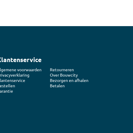
Klantenservice
lgemene voorwaarden
Retourneren
rivacyverklaring
Over Bouwcity
lantenservice
Bezorgen en afhalen
estellen
Betalen
arantie