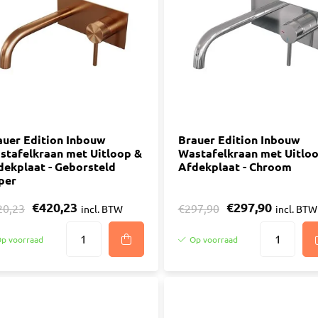
ijm
Bouwemmer
Nagelplugge
iddel
Hollewand P
Bevestigings
Diverse
Pur
atkitten
Purschuim
enkitten
auer Edition Inbouw
PU-lijmen
Brauer Edition Inbouw
stafelkraan met Uitloop &
Wastafelkraan met Uitlo
ekitten
Toebehoren Pur
dekplaat - Geborsteld
Afdekplaat - Chroom
rs
per
oren Kit
€420,23
€297,90
20,23
€297,90
incl. BTW
incl. BTW
p voorraad
Op voorraad