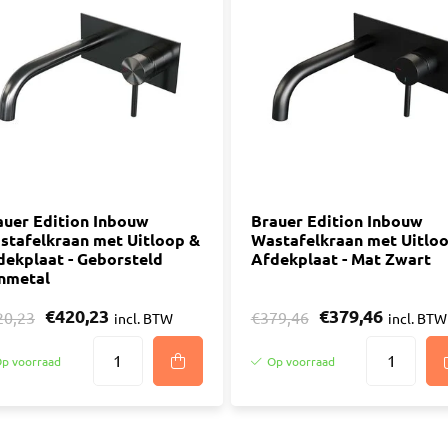
auer Edition Inbouw
Brauer Edition Inbouw
stafelkraan met Uitloop &
Wastafelkraan met Uitlo
dekplaat - Geborsteld
Afdekplaat - Mat Zwart
nmetal
€420,23
€379,46
20,23
€379,46
incl. BTW
incl. BTW
p voorraad
Op voorraad