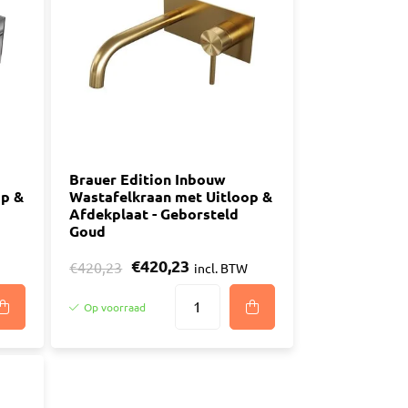
n
luggen
materiaal
Brauer Edition Inbouw
op &
Wastafelkraan met Uitloop &
Afdekplaat - Geborsteld
Goud
€420,23
€420,23
incl. BTW
Op voorraad