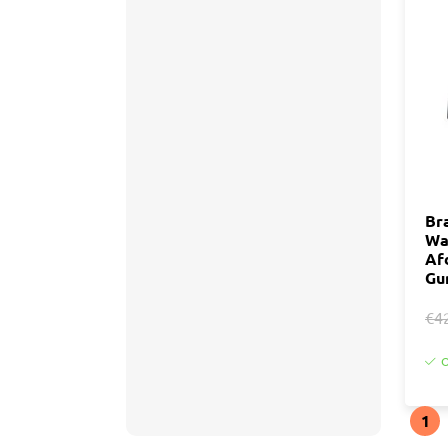
Br
Wa
Af
Gu
€4
O
1