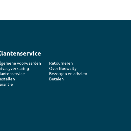
Klantenservice
lgemene voorwaarden
Retourneren
rivacyverklaring
Over Bouwcity
lantenservice
Bezorgen en afhalen
estellen
Betalen
arantie