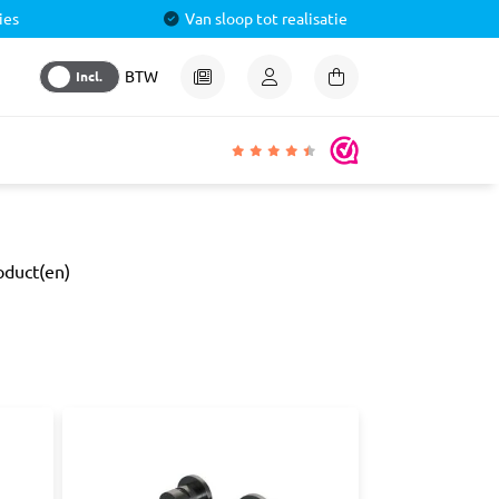
ies
Van sloop tot realisatie
Incl.
BTW
igheden
oduct(en)
lmiddel
 &
aal
ren
& Pluggen
luggen