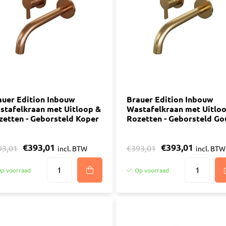
ijm
Bouwemmer
Nagelplugge
iddel
Hollewand P
Bevestigings
Diverse
Pur
atkitten
Purschuim
enkitten
auer Edition Inbouw
PU-lijmen
Brauer Edition Inbouw
stafelkraan met Uitloop &
Wastafelkraan met Uitlo
ekitten
Toebehoren Pur
zetten - Geborsteld Koper
Rozetten - Geborsteld Go
rs
oren Kit
€393,01
€393,01
93,01
€393,01
incl. BTW
incl. BTW
p voorraad
Op voorraad