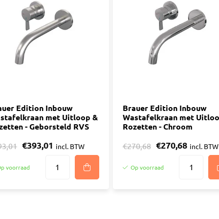
auer Edition Inbouw
Brauer Edition Inbouw
stafelkraan met Uitloop &
Wastafelkraan met Uitlo
zetten - Geborsteld RVS
Rozetten - Chroom
€393,01
€270,68
93,01
€270,68
incl. BTW
incl. BTW
p voorraad
Op voorraad