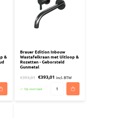
n
luggen
materiaal
Brauer Edition Inbouw
op &
Wastafelkraan met Uitloop &
ud
Rozetten - Geborsteld
Gunmetal
€393,01
€393,01
incl. BTW
Op voorraad