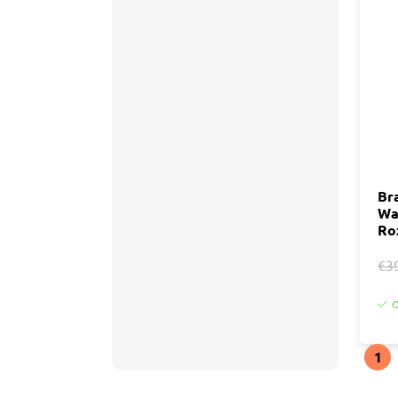
Br
Wa
Ro
€3
O
1