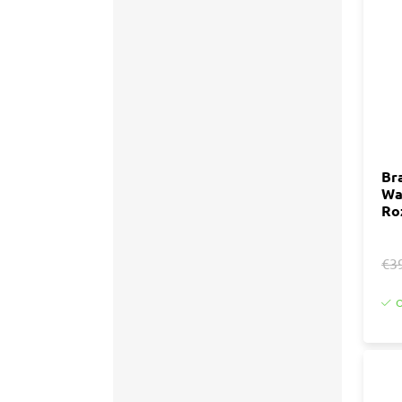
Accessoires
Tegell
Voegm
Baden
Wandpanelen
Trap
Kit
Acryla
Radiatoren
Silicon
Br
Wa
Montag
Installatiemateriaal
Ro
Finishe
Toebeh
Elektra
€3
Gereedschap
O