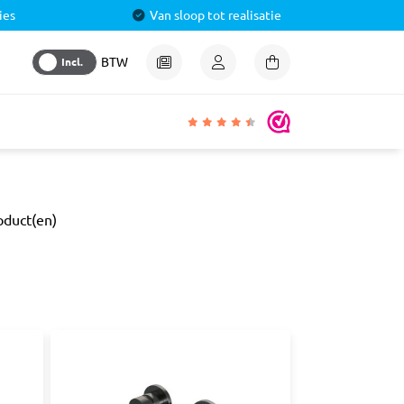
ies
Van sloop tot realisatie
Incl.
BTW
igheden
oduct(en)
lmiddel
 &
aal
ren
& Pluggen
luggen