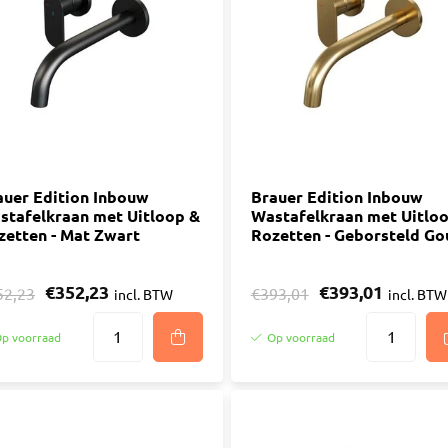
ijm
Bouwemmer
Nagelplugge
iddel
Hollewand P
Bevestigings
Diverse
Pur
atkitten
Purschuim
enkitten
auer Edition Inbouw
PU-lijmen
Brauer Edition Inbouw
stafelkraan met Uitloop &
Wastafelkraan met Uitlo
ekitten
Toebehoren Pur
zetten - Mat Zwart
Rozetten - Geborsteld Go
rs
oren Kit
€352,23
€393,01
52,23
€393,01
incl. BTW
incl. BTW
p voorraad
Op voorraad