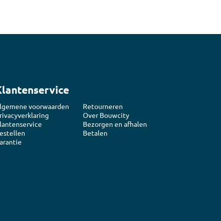
Klantenservice
lgemene voorwaarden
Retourneren
rivacyverklaring
Over Bouwcity
lantenservice
Bezorgen en afhalen
estellen
Betalen
arantie