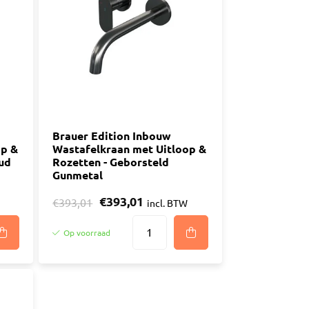
n
luggen
materiaal
Brauer Edition Inbouw
op &
Wastafelkraan met Uitloop &
ud
Rozetten - Geborsteld
Gunmetal
€393,01
€393,01
incl. BTW
Op voorraad