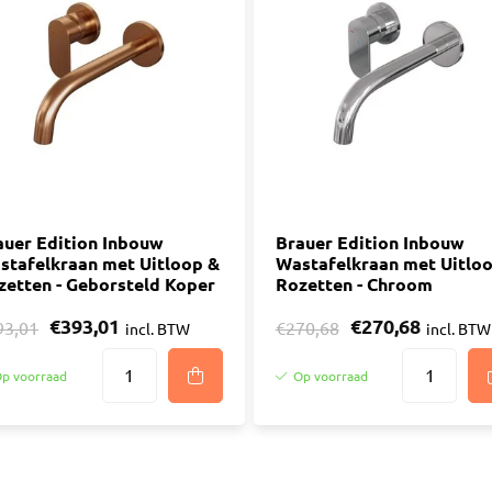
auer Edition Inbouw
Brauer Edition Inbouw
stafelkraan met Uitloop &
Wastafelkraan met Uitlo
zetten - Geborsteld Koper
Rozetten - Chroom
€393,01
€270,68
93,01
€270,68
incl. BTW
incl. BTW
p voorraad
Op voorraad