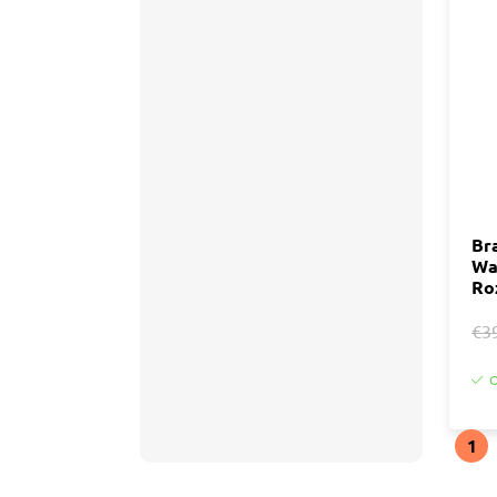
Br
Wa
Ro
€3
O
1