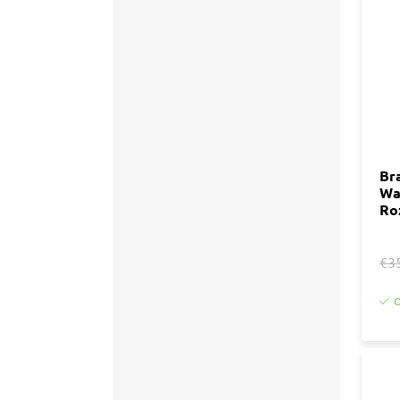
Accessoires
Tegell
Voegm
Baden
Wandpanelen
Trap
Kit
Acryla
Radiatoren
Silicon
Br
Wa
Montag
Installatiemateriaal
Ro
Finishe
Toebeh
Elektra
€3
Gereedschap
O