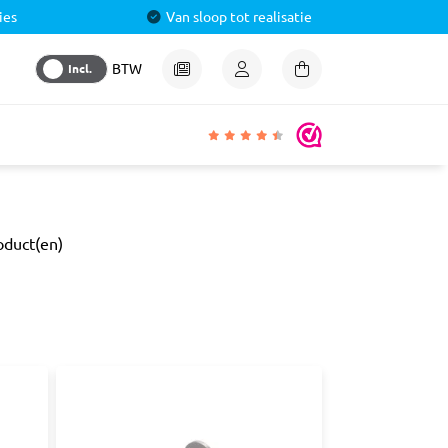
ies
Van sloop tot realisatie
Incl.
BTW
igheden
oduct(en)
lmiddel
 &
aal
ren
& Pluggen
luggen