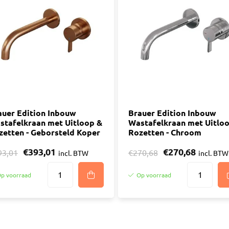
auer Edition Inbouw
Brauer Edition Inbouw
stafelkraan met Uitloop &
Wastafelkraan met Uitlo
zetten - Geborsteld Koper
Rozetten - Chroom
€393,01
€270,68
93,01
€270,68
incl. BTW
incl. BTW
p voorraad
Op voorraad