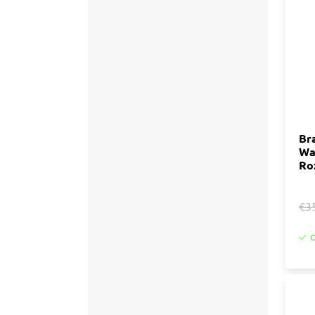
Accessoires
Tegell
Voegm
Baden
Wandpanelen
Trap
Kit
Acryla
Radiatoren
Silicon
Br
Wa
Montag
Installatiemateriaal
Ro
Finishe
Toebeh
Elektra
€3
Gereedschap
O