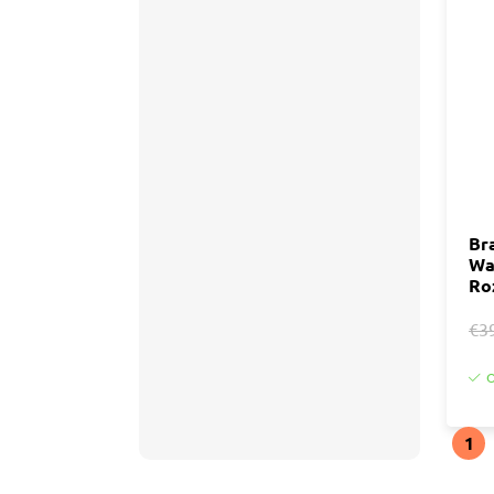
Br
Wa
Ro
€3
O
1