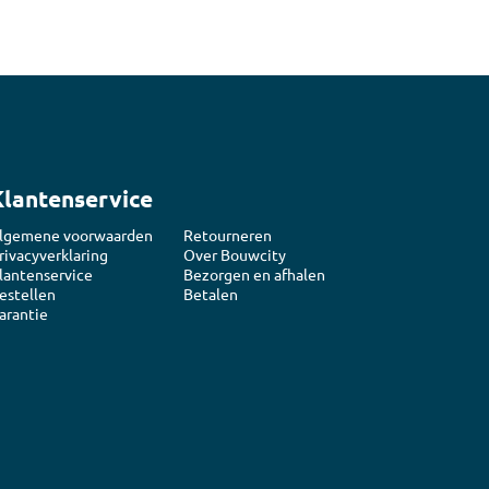
Klantenservice
lgemene voorwaarden
Retourneren
rivacyverklaring
Over Bouwcity
lantenservice
Bezorgen en afhalen
estellen
Betalen
arantie