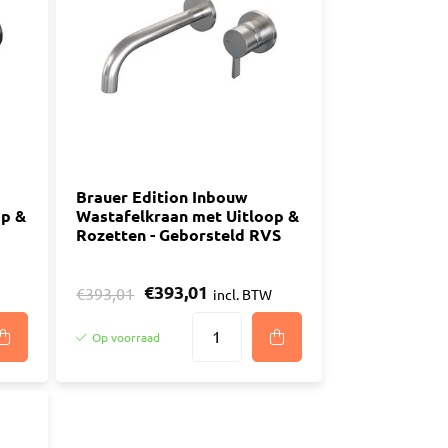
n
luggen
materiaal
Brauer Edition Inbouw
op &
Wastafelkraan met Uitloop &
Rozetten - Geborsteld RVS
€393,01
€393,01
incl. BTW
Op voorraad