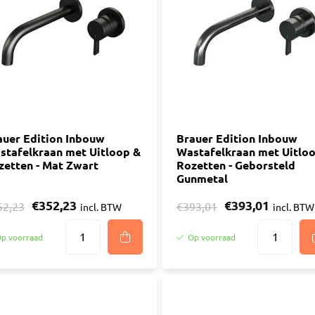
ijm
Bouwemmer
Nagelplugge
iddel
Hollewand P
Bevestigings
Diverse
Pur
atkitten
Purschuim
enkitten
auer Edition Inbouw
PU-lijmen
Brauer Edition Inbouw
stafelkraan met Uitloop &
Wastafelkraan met Uitlo
ekitten
Toebehoren Pur
zetten - Mat Zwart
Rozetten - Geborsteld
rs
Gunmetal
oren Kit
€352,23
€393,01
52,23
€393,01
incl. BTW
incl. BTW
p voorraad
Op voorraad