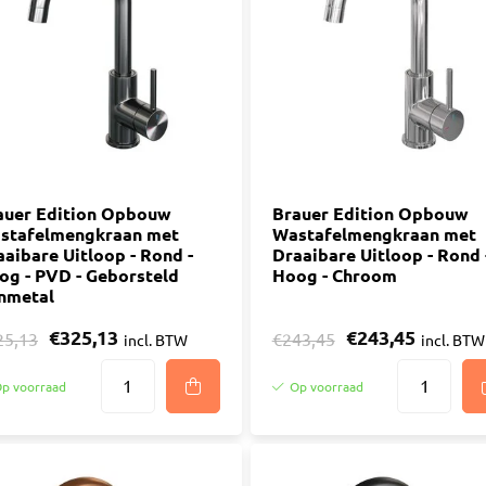
ijm
Bouwemmer
Nagelplugge
iddel
Hollewand P
Bevestigings
Diverse
Pur
atkitten
Purschuim
enkitten
auer Edition Opbouw
PU-lijmen
Brauer Edition Opbouw
stafelmengkraan met
Wastafelmengkraan met
ekitten
Toebehoren Pur
aaibare Uitloop - Rond -
Draaibare Uitloop - Rond 
rs
og - PVD - Geborsteld
Hoog - Chroom
nmetal
oren Kit
€325,13
€243,45
25,13
€243,45
incl. BTW
incl. BTW
p voorraad
Op voorraad