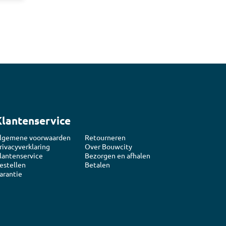
Klantenservice
lgemene voorwaarden
Retourneren
rivacyverklaring
Over Bouwcity
lantenservice
Bezorgen en afhalen
estellen
Betalen
arantie