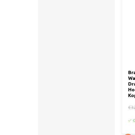
Br
Wa
Dr
Ho
Ko
€3
O