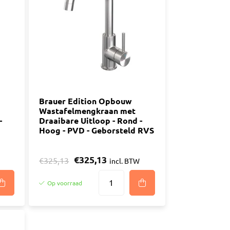
n
luggen
materiaal
Brauer Edition Opbouw
Wastafelmengkraan met
-
Draaibare Uitloop - Rond -
Hoog - PVD - Geborsteld RVS
€325,13
€325,13
incl. BTW
Op voorraad