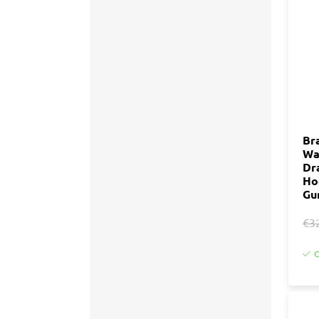
Accessoires
Tegell
Voegm
Baden
Wandpanelen
Trap
Kit
Acryla
Radiatoren
Silicon
Br
Wa
Montag
Installatiemateriaal
Dr
Finishe
Ho
Gu
Toebeh
Elektra
€3
Gereedschap
O