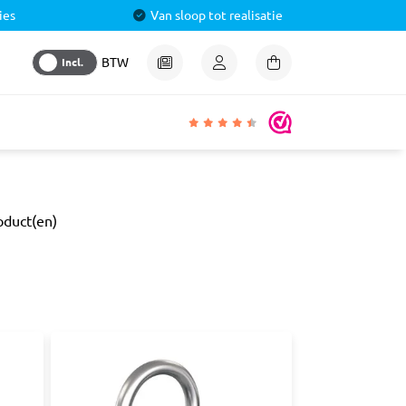
ies
Van sloop tot realisatie
Incl.
BTW
igheden
oduct(en)
lmiddel
 &
aal
ren
& Pluggen
luggen