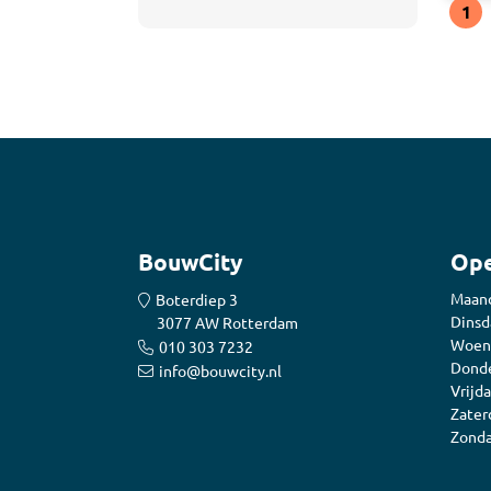
1
BouwCity
Ope
Maan
Boterdiep 3
Dinsd
3077 AW Rotterdam
Woen
010 303 7232
Donde
info@bouwcity.nl
Vrijda
Zater
Zonda