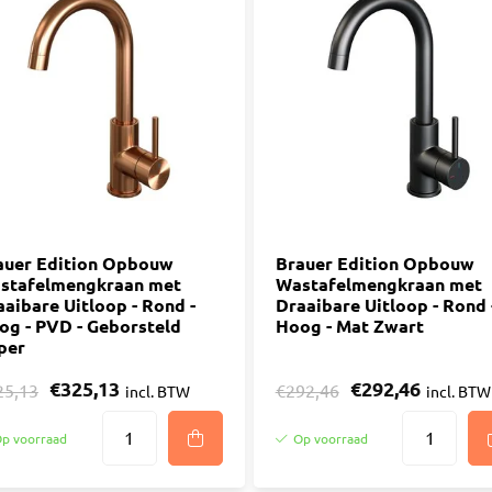
auer Edition Opbouw
Brauer Edition Opbouw
stafelmengkraan met
Wastafelmengkraan met
aaibare Uitloop - Rond -
Draaibare Uitloop - Rond 
og - PVD - Geborsteld
Hoog - Mat Zwart
per
€325,13
€292,46
25,13
€292,46
incl. BTW
incl. BTW
p voorraad
Op voorraad