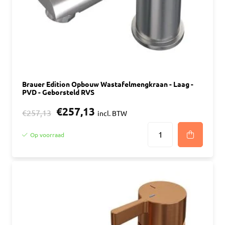
Brauer Edition Opbouw Wastafelmengkraan - Laag -
PVD - Geborsteld RVS
€257,13
€257,13
incl. BTW
Op voorraad