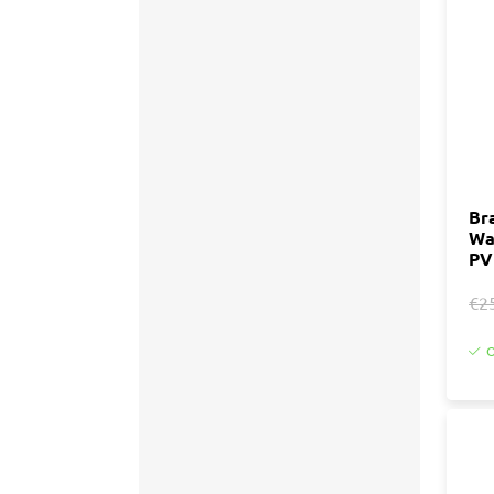
Accessoires
Tegell
Voegm
Baden
Wandpanelen
Trap
Kit
Acryla
Radiatoren
Silicon
Br
Wa
Montag
Installatiemateriaal
PV
Finishe
Toebeh
€2
Elektra
O
Gereedschap