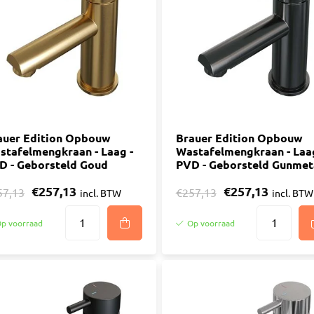
ijm
Bouwemmer
Nagelplugge
iddel
Hollewand P
Bevestigings
Diverse
Pur
atkitten
Purschuim
enkitten
auer Edition Opbouw
PU-lijmen
Brauer Edition Opbouw
stafelmengkraan - Laag -
Wastafelmengkraan - Laag
ekitten
Toebehoren Pur
D - Geborsteld Goud
PVD - Geborsteld Gunmet
rs
€257,13
€257,13
oren Kit
57,13
€257,13
incl. BTW
incl. BTW
p voorraad
Op voorraad