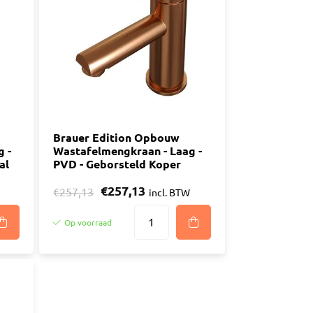
n
luggen
materiaal
Brauer Edition Opbouw
 -
Wastafelmengkraan - Laag -
al
PVD - Geborsteld Koper
€257,13
€257,13
incl. BTW
Op voorraad