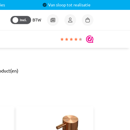
ies
Van sloop tot realisatie
Incl.
BTW
igheden
oduct(en)
lmiddel
 &
aal
ren
& Pluggen
luggen