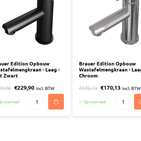
auer Edition Opbouw
Brauer Edition Opbouw
stafelmengkraan - Laag -
Wastafelmengkraan - Laag
t Zwart
Chroom
€229,90
€170,13
29,90
€170,13
incl. BTW
incl. BTW
p voorraad
Op voorraad