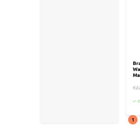
Br
Wa
Ma
€2
O
1