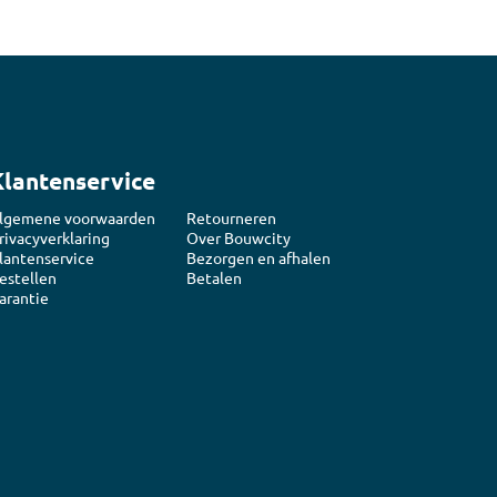
Klantenservice
lgemene voorwaarden
Retourneren
rivacyverklaring
Over Bouwcity
lantenservice
Bezorgen en afhalen
estellen
Betalen
arantie