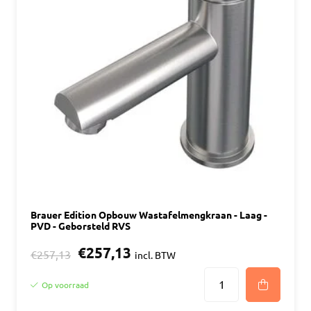
Brauer Edition Opbouw Wastafelmengkraan - Laag -
PVD - Geborsteld RVS
€257,13
€257,13
incl. BTW
Op voorraad