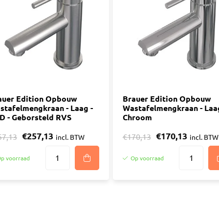
auer Edition Opbouw
Brauer Edition Opbouw
stafelmengkraan - Laag -
Wastafelmengkraan - Laag
D - Geborsteld RVS
Chroom
€257,13
€170,13
57,13
€170,13
incl. BTW
incl. BTW
p voorraad
Op voorraad