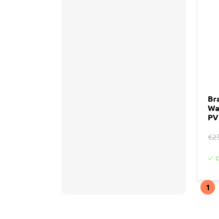
Br
Wa
PV
€2
O
1