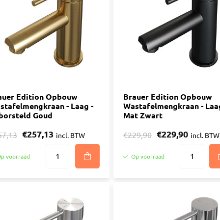
ijm
Bouwemmer
Nagelplugge
iddel
Hollewand P
Bevestigings
Diverse
Pur
atkitten
Purschuim
enkitten
auer Edition Opbouw
PU-lijmen
Brauer Edition Opbouw
stafelmengkraan - Laag -
Wastafelmengkraan - Laag
ekitten
Toebehoren Pur
borsteld Goud
Mat Zwart
rs
€257,13
€229,90
oren Kit
57,13
€229,90
incl. BTW
incl. BTW
p voorraad
Op voorraad