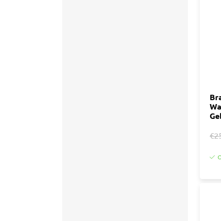
Accessoires
Tegell
Voegm
Baden
Wandpanelen
Trap
Kit
Acryla
Radiatoren
Silicon
Br
Wa
Montag
Installatiemateriaal
Ge
Finishe
Toebeh
€2
Elektra
O
Gereedschap