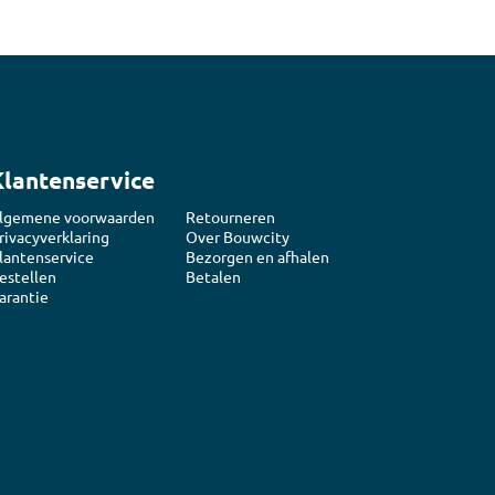
Klantenservice
lgemene voorwaarden
Retourneren
rivacyverklaring
Over Bouwcity
lantenservice
Bezorgen en afhalen
estellen
Betalen
arantie