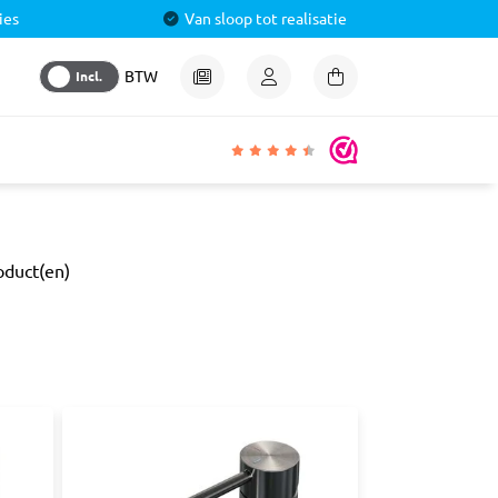
ies
Van sloop tot realisatie
Incl.
BTW
igheden
oduct(en)
lmiddel
 &
aal
ren
& Pluggen
luggen