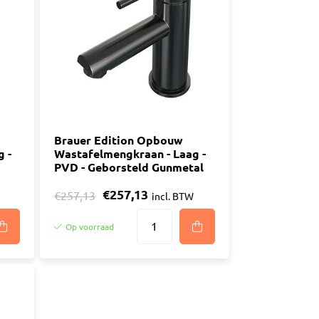
n
luggen
materiaal
Brauer Edition Opbouw
 -
Wastafelmengkraan - Laag -
PVD - Geborsteld Gunmetal
€257,13
€257,13
incl. BTW
Op voorraad