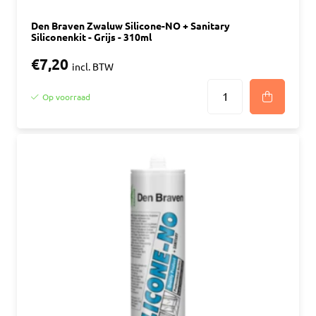
Den Braven Zwaluw Silicone-NO + Sanitary
Siliconenkit - Grijs - 310ml
€7,20
incl. BTW
Op voorraad