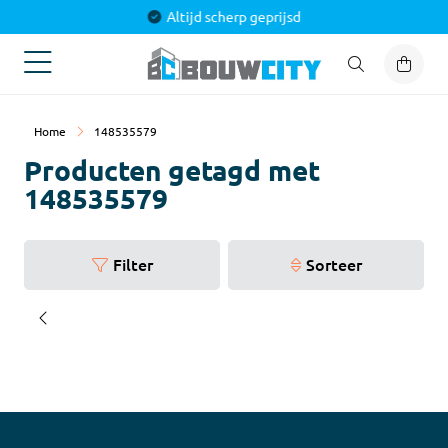
es voor jouw project
Altijd s
Home
148535579
Producten getagd met
148535579
Filter
Sorteer