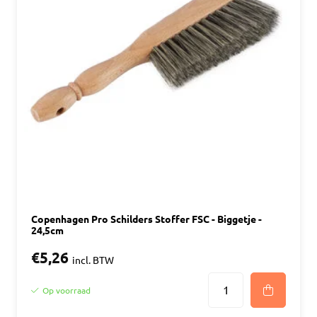
Copenhagen Pro Schilders Stoffer FSC - Biggetje -
24,5cm
€5,26
incl. BTW
Op voorraad