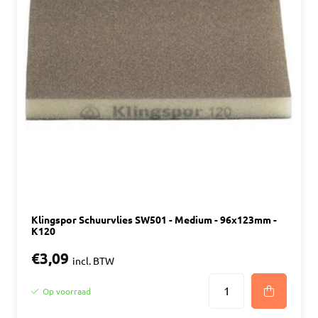
Klingspor Schuurvlies SW501 - Medium - 96x123mm -
K120
€3,09
incl. BTW
Op voorraad