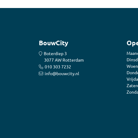
BouwCity
Ope
Maan
Boterdiep 3
Dinsd
3077 AW Rotterdam
Woen
010 303 7232
Donde
info@bouwcity.nl
Vrijda
Zater
Zonda