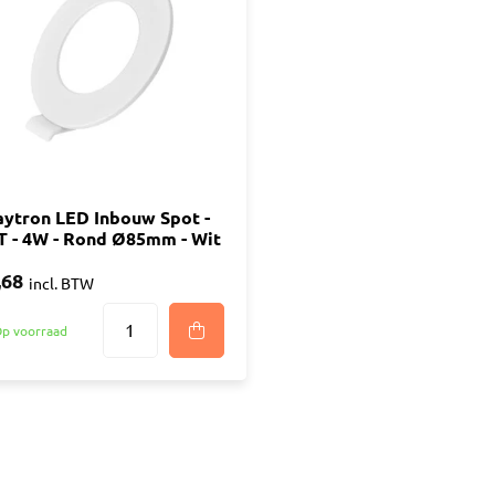
ijm
Bouwemmer
Nagelplugge
iddel
Hollewand P
Bevestigings
Diverse
Pur
atkitten
Purschuim
enkitten
aytron LED Inbouw Spot -
PU-lijmen
T - 4W - Rond Ø85mm - Wit
ekitten
Toebehoren Pur
rs
,68
incl. BTW
oren Kit
p voorraad