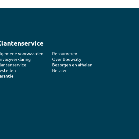
Klantenservice
lgemene voorwaarden
Retourneren
rivacyverklaring
Over Bouwcity
lantenservice
Bezorgen en afhalen
estellen
Betalen
arantie