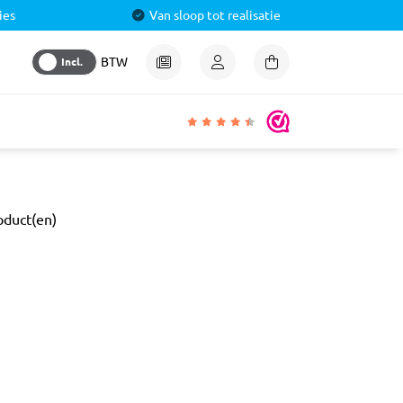
ies
Van sloop tot realisatie
Incl.
BTW
igheden
oduct(en)
lmiddel
 &
aal
ren
& Pluggen
luggen