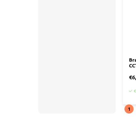
Accessoires
Tegell
Voegm
Baden
Wandpanelen
Trap
Kit
Acryla
Radiatoren
Silicon
Br
CC
Montag
Installatiemateriaal
Finishe
€6
Toebeh
Elektra
O
Gereedschap
1