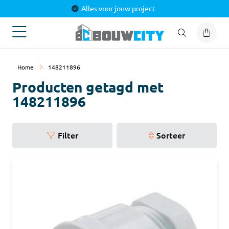
Alles voor jouw project
Home
148211896
Producten getagd met
148211896
Filter
Sorteer