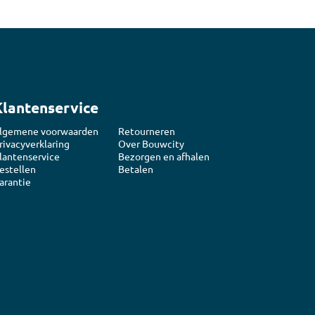
n
luggen
materiaal
Klantenservice
lgemene voorwaarden
Retourneren
rivacyverklaring
Over Bouwcity
lantenservice
Bezorgen en afhalen
estellen
Betalen
arantie