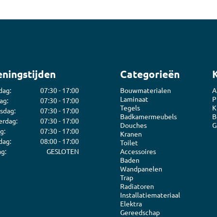
ijm
Bouwemmer
Nagelplugge
iddel
Hollewand P
Bevestigings
Diverse
Pur
ningstijden
Categorieën
atkitten
Purschuim
dag:
07:30 - 17:00
Bouwmaterialen
A
enkitten
PU-lijmen
Laminaat
P
ag:
07:30 - 17:00
ekitten
Toebehoren Pur
Tegels
K
sdag:
07:30 - 17:00
Badkamermeubels
B
rs
rdag:
07:30 - 17:00
Douches
G
g:
07:30 - 17:00
oren Kit
Kranen
dag:
08:00 - 17:00
Toilet
g:
GESLOTEN
Accessoires
Baden
Wandpanelen
Trap
Radiatoren
Installatiemateriaal
Elektra
Gereedschap