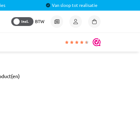
ies
Van sloop tot realisatie
Incl.
BTW
igheden
oduct(en)
lmiddel
 &
aal
ren
& Pluggen
luggen