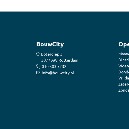
Accessoires
Tegell
Voegm
Baden
Wandpanelen
Trap
Kit
BouwCity
Ope
Acryla
Radiatoren
Maan
Boterdiep 3
Silicon
Dinsd
3077 AW Rotterdam
Montag
Woen
Installatiemateriaal
010 303 7232
Finishe
Donde
info@bouwcity.nl
Vrijda
Toebeh
Elektra
Zater
Zonda
Gereedschap