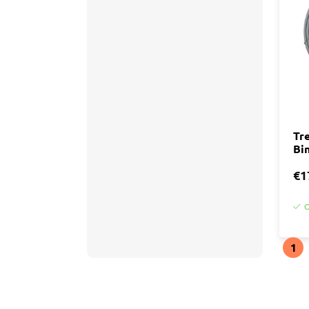
Accessoires
Tegell
Voegm
Baden
Wandpanelen
Trap
Kit
Acryla
Radiatoren
Silicon
Tr
Bi
Montag
Installatiemateriaal
Finishe
€1
Toebeh
Elektra
O
Gereedschap
1