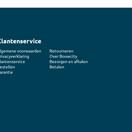
Klantenservice
lgemene voorwaarden
Retourneren
rivacyverklaring
Over Bouwcity
lantenservice
Bezorgen en afhalen
estellen
Betalen
arantie