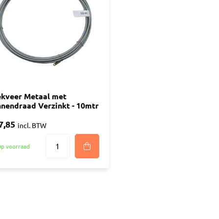
ijm
Bouwemmer
Nagelplugge
iddel
Hollewand P
Bevestigings
Diverse
Pur
atkitten
Purschuim
enkitten
ekveer Metaal met
PU-lijmen
nnendraad Verzinkt - 10mtr
ekitten
Toebehoren Pur
rs
7,85
incl. BTW
oren Kit
p voorraad