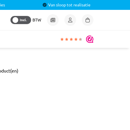
ies
Van sloop tot realisatie
Incl.
BTW
igheden
oduct(en)
lmiddel
 &
aal
ren
& Pluggen
luggen