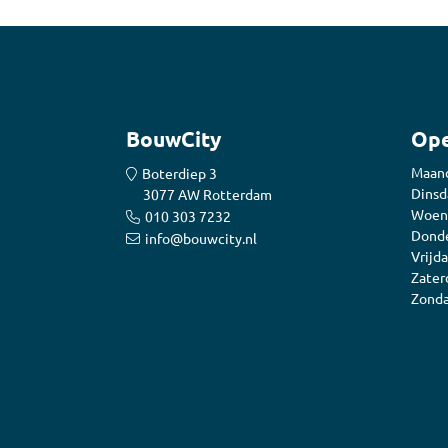
BouwCity
Ope
Maan
Boterdiep 3
Dinsd
3077 AW Rotterdam
Woen
010 303 7232
Donde
info@bouwcity.nl
Vrijda
Zater
Zonda