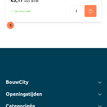
€5,17
incl. BTW
Op voorraad
1
BouwCity
Openingstijden
Categorieën