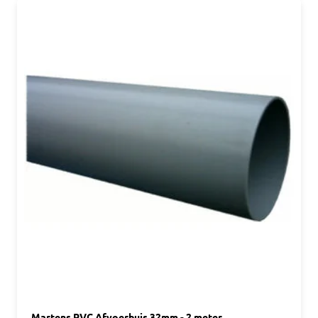
Martens PVC Afvoerbuis 32mm - 2 meter