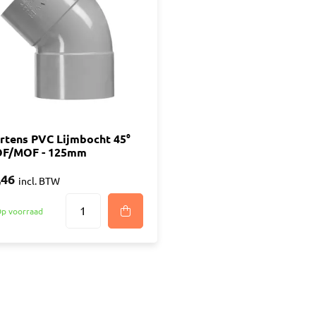
ijm
Bouwemmer
Nagelplugge
iddel
Hollewand P
Bevestigings
Diverse
Pur
atkitten
Purschuim
enkitten
rtens PVC Lijmbocht 45°
PU-lijmen
F/MOF - 125mm
ekitten
Toebehoren Pur
rs
,46
incl. BTW
oren Kit
p voorraad