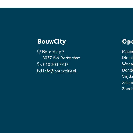
BouwCity
Ope
Maan
Boterdiep 3
Dinsd
3077 AW Rotterdam
Woen
010 303 7232
Donde
info@bouwcity.nl
Vrijda
Zater
Zonda