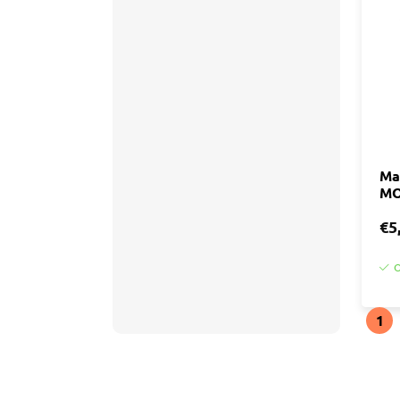
Accessoires
Tegell
Voegm
Baden
Wandpanelen
Trap
Kit
Acryla
Radiatoren
Silicon
Ma
MO
Montag
Installatiemateriaal
Finishe
€5
Toebeh
Elektra
O
Gereedschap
1