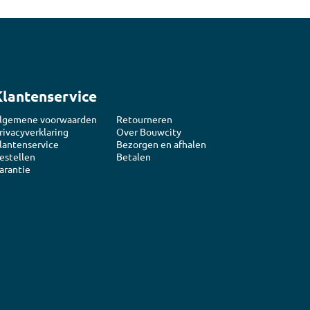
Klantenservice
lgemene voorwaarden
Retourneren
rivacyverklaring
Over Bouwcity
lantenservice
Bezorgen en afhalen
estellen
Betalen
arantie