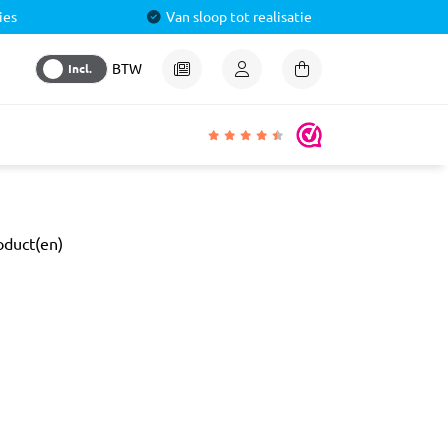
ies
Van sloop tot realisatie
Incl.
BTW
igheden
oduct(en)
lmiddel
 &
aal
ren
& Pluggen
luggen