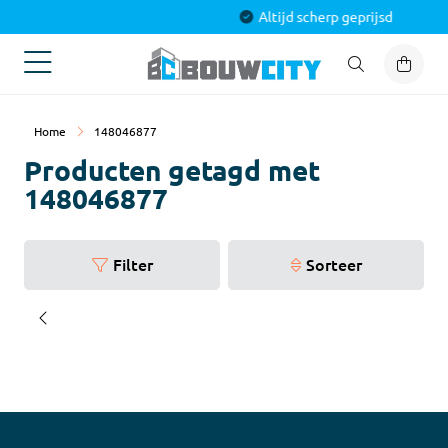
es voor jouw project
Altijd s
Home
148046877
Producten getagd met
148046877
Filter
Sorteer