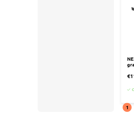
Accessoires
Tegell
Voegm
Baden
Wandpanelen
Trap
Kit
Acryla
Radiatoren
Silicon
NE
gr
Montag
Installatiemateriaal
Finishe
€1
Toebeh
Elektra
O
Gereedschap
1