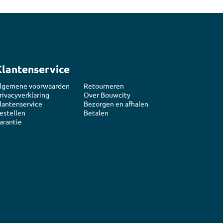
Klantenservice
lgemene voorwaarden
Retourneren
rivacyverklaring
Over Bouwcity
lantenservice
Bezorgen en afhalen
estellen
Betalen
arantie