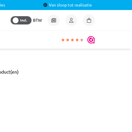
ies
Van sloop tot realisatie
Incl.
BTW
igheden
oduct(en)
lmiddel
 &
aal
ren
& Pluggen
luggen