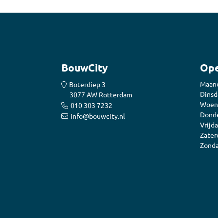
BouwCity
Ope
Maan
Boterdiep 3
Dinsd
3077 AW Rotterdam
Woen
010 303 7232
Donde
info@bouwcity.nl
Vrijda
Zater
Zonda