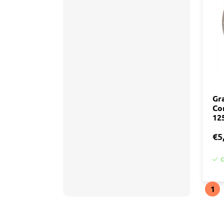
Accessoires
Tegell
Voegm
Baden
Wandpanelen
Trap
Kit
Acryla
Radiatoren
Silicon
Gr
Co
Montag
Installatiemateriaal
12
Finishe
€5
Toebeh
Elektra
O
Gereedschap
1