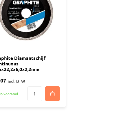
ijm
Bouwemmer
Nagelplugge
iddel
Hollewand P
Bevestigings
Diverse
Pur
atkitten
Purschuim
enkitten
aphite Diamantschijf
PU-lijmen
ntinuous
ekitten
Toebehoren Pur
5x22,2x6,0x2,2mm
rs
,07
oren Kit
incl. BTW
p voorraad