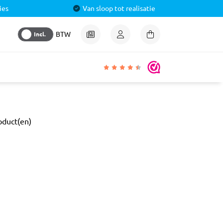
ies
Van sloop tot realisatie
Incl.
BTW
igheden
oduct(en)
lmiddel
 &
aal
ren
& Pluggen
luggen