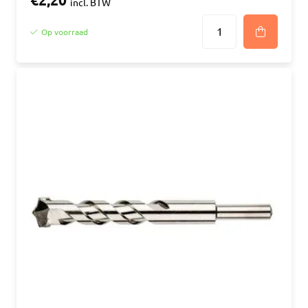
€2,20
incl. BTW
Op voorraad