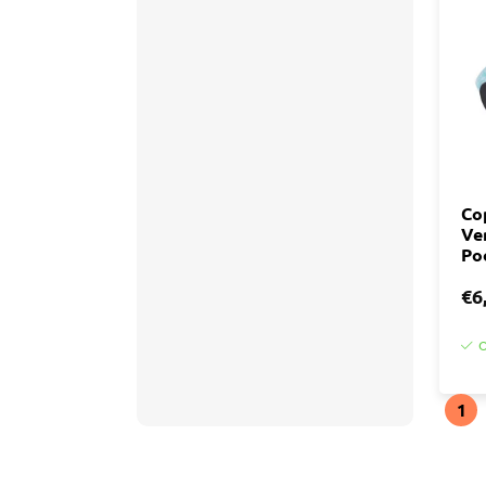
Accessoires
Tegell
Voegm
Baden
Wandpanelen
Trap
Kit
Acryla
Radiatoren
Silicon
Co
Ve
Montag
Installatiemateriaal
Po
Finishe
€6
Toebeh
Elektra
O
Gereedschap
1