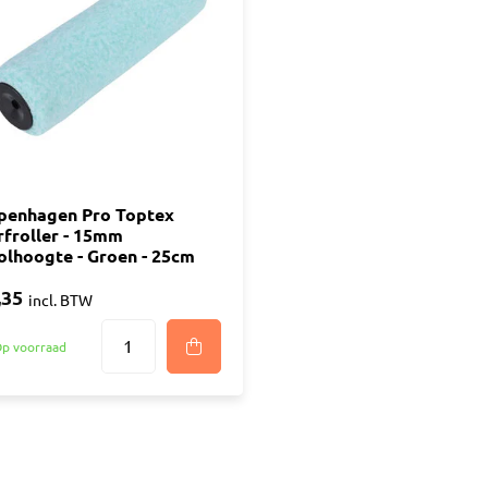
ijm
Bouwemmer
Nagelplugge
iddel
Hollewand P
Bevestigings
Diverse
Pur
atkitten
Purschuim
enkitten
penhagen Pro Toptex
PU-lijmen
rfroller - 15mm
ekitten
Toebehoren Pur
olhoogte - Groen - 25cm
rs
,35
oren Kit
incl. BTW
p voorraad