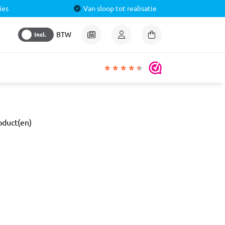
ies
Van sloop tot realisatie
Incl.
BTW
igheden
oduct(en)
lmiddel
 &
aal
ren
& Pluggen
luggen