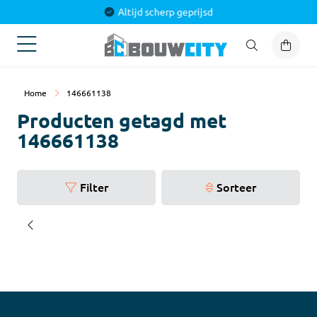
es voor jouw project
Altijd s
Home
146661138
Producten getagd met
146661138
Filter
Sorteer