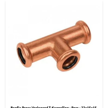
Bonfix Press Verlopend T-Koppelling - Pers - 22x15x15