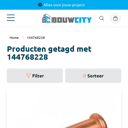
Alles voor jouw project
Home
144768228
Producten getagd met
144768228
Filter
Sorteer