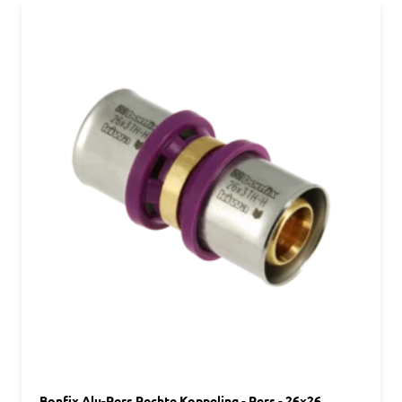
Bonfix Alu-Pers Rechte Koppeling - Pers - 26x26