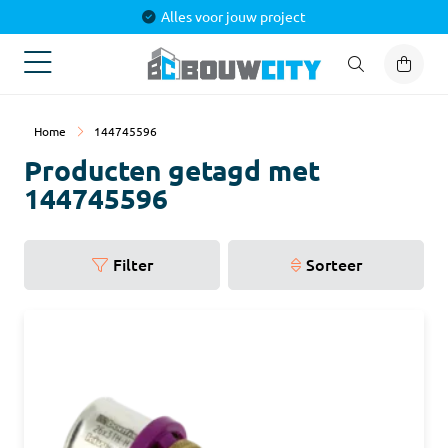
Alles voor jouw project
Home
144745596
Producten getagd met
144745596
Filter
Sorteer