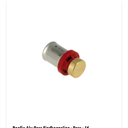
Bonfix Alu-Pers Eindkoppeling - Pers - 16