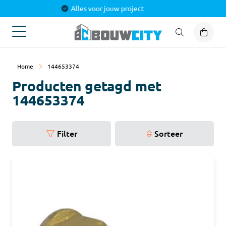
Alles voor jouw project
Home
144653374
Producten getagd met
144653374
Filter
Sorteer