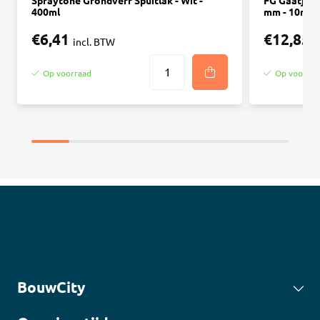
Spraytone Grondverf Spuitlak - Wit -
FG Gaatjesb
400ml
mm - 10m
€6,41
€12,85
incl. BTW
i
Op voorraad
Op voorraa
BouwCity