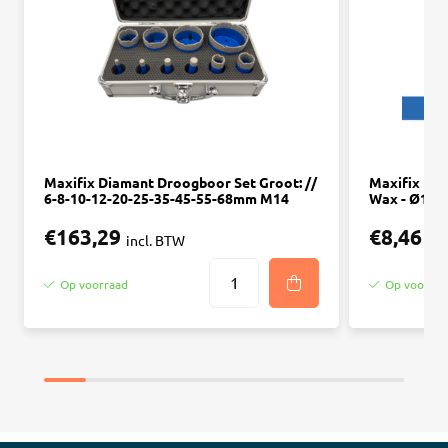
Maxifix Diamant Droogboor Set Groot: //
Maxifix Dia
6-8-10-12-20-25-35-45-55-68mm M14
Wax - Ø10
€163,29
€8,46
incl. BTW
inc
Op voorraad
Op voorraa