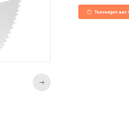
ijm
Bouwemmer
Nagelplugge
Toevoegen aan 
iddel
Hollewand P
Bevestigings
Diverse
Pur
atkitten
Purschuim
enkitten
PU-lijmen
ekitten
Toebehoren Pur
rs
oren Kit