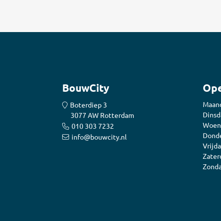
BouwCity
Ope
Maan
Boterdiep 3
Dinsd
3077 AW Rotterdam
Woen
010 303 7232
Donde
info@bouwcity.nl
Vrijda
Zater
Zonda