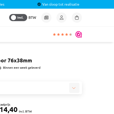
ies
Van sloop tot realisatie
Incl.
BTW
igheden
oor 76x38mm
lmiddel
Binnen een week geleverd
 &
aal
ren
& Pluggen
aalprijs
14,40
luggen
incl. BTW