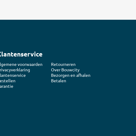
Klantenservice
lgemene voorwaarden
Retourneren
rivacyverklaring
Over Bouwcity
lantenservice
Bezorgen en afhalen
estellen
Betalen
arantie