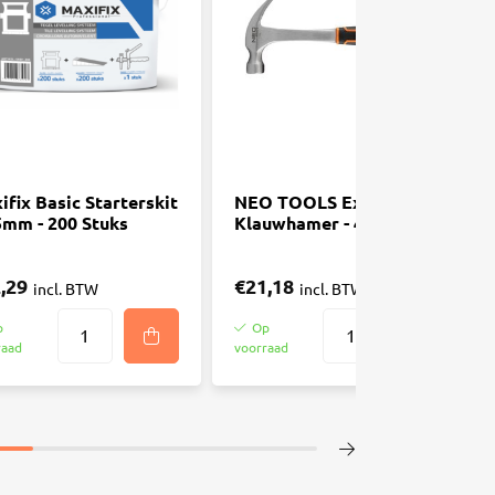
ifix Basic Starterskit
NEO TOOLS Extreme
,5mm - 200 Stuks
Klauwhamer - 450gr
,29
€21,18
incl. BTW
incl. BTW
p
Op
raad
voorraad