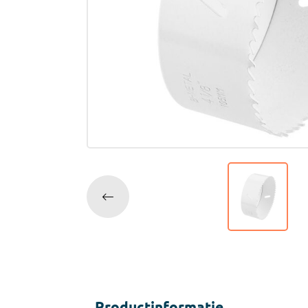
Accessoires
Tegell
Voegm
Baden
Wandpanelen
Trap
Kit
Acryla
Radiatoren
Silicon
Montag
Installatiemateriaal
Finishe
Toebeh
Elektra
Gereedschap
Productinformatie