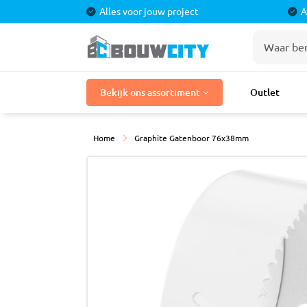
Alles voor jouw project
A
Stuka
Bekijk ons assortiment
Outlet
Bouwmaterialen
Stuc P
Stuclo
Laminaat
Home
Graphite Gatenboor 76x38mm
Stucpr
Tegels
Stucpr
Gaasba
Badkamermeubels
Sierple
Douches
Kranen
Tegel
Toilet
Cement
Egalisa