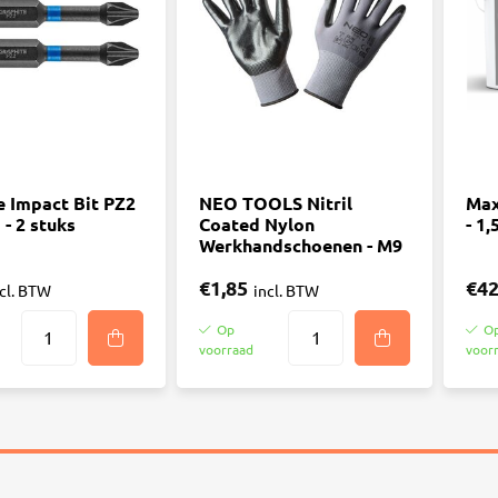
e Impact Bit PZ2
NEO TOOLS Nitril
Max
- 2 stuks
Coated Nylon
- 1
Werkhandschoenen - M9
€1,85
€42
ncl. BTW
incl. BTW
Op
O
voorraad
voor