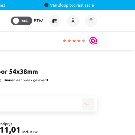
ies
Van sloop tot realisatie
Incl.
BTW
igheden
oor 54x38mm
lmiddel
Binnen een week geleverd
 &
aal
ren
& Pluggen
aalprijs
11,01
luggen
incl. BTW