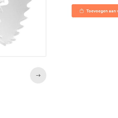
ijm
Bouwemmer
Nagelplugge
Toevoegen aan 
iddel
Hollewand P
Bevestigings
Diverse
Pur
atkitten
Purschuim
enkitten
PU-lijmen
ekitten
Toebehoren Pur
rs
oren Kit