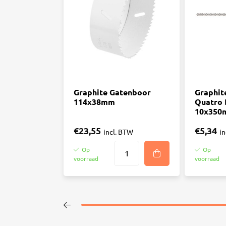
Graphite Gatenboor
Graphit
114x38mm
Quatro
10x350
€23,55
€5,34
incl. BTW
i
Op
Op
voorraad
voorraad