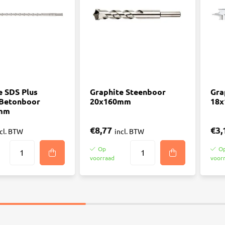
e SDS Plus
Graphite Steenboor
Gra
 Betonboor
20x160mm
18
mm
€8,77
€3,
ncl. BTW
incl. BTW
Op
O
voorraad
voor