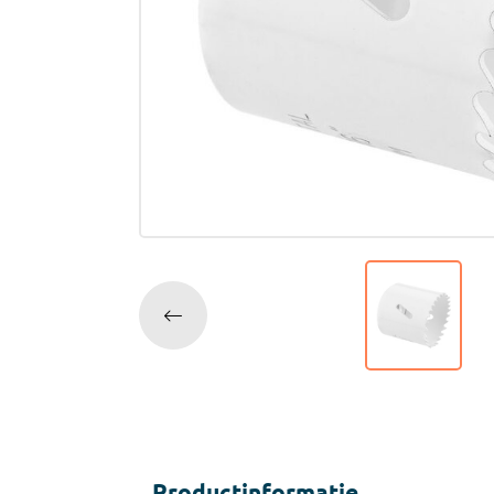
Accessoires
Tegell
Voegm
Baden
Wandpanelen
Trap
Kit
Acryla
Radiatoren
Silicon
Montag
Installatiemateriaal
Finishe
Toebeh
Elektra
Gereedschap
Productinformatie