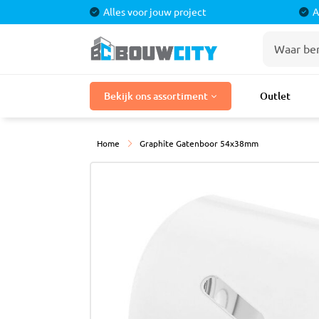
Alles voor jouw project
A
Stuka
Bekijk ons assortiment
Outlet
Bouwmaterialen
Stuc P
Stuclo
Laminaat
Home
Graphite Gatenboor 54x38mm
Stucpr
Tegels
Stucpr
Gaasba
Badkamermeubels
Sierple
Douches
Kranen
Tegel
Toilet
Cement
Egalisa