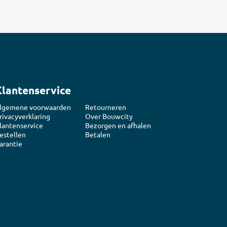
Klantenservice
lgemene voorwaarden
Retourneren
rivacyverklaring
Over Bouwcity
lantenservice
Bezorgen en afhalen
estellen
Betalen
arantie