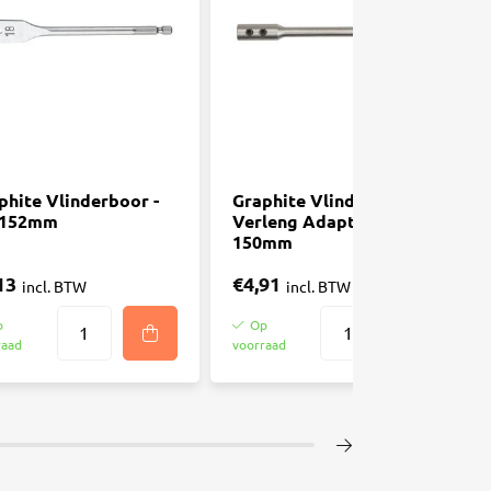
phite Vlinderboor -
Graphite Vlinderboor
x152mm
Verleng Adapter -
150mm
13
€4,91
incl. BTW
incl. BTW
p
Op
raad
voorraad