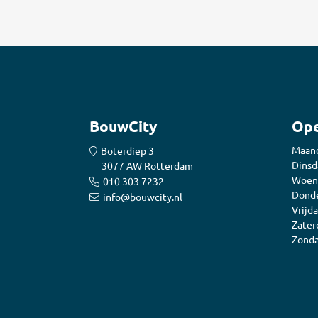
BouwCity
Ope
Maan
Boterdiep 3
Dinsd
3077 AW Rotterdam
Woen
010 303 7232
Donde
info@bouwcity.nl
Vrijda
Zater
Zonda