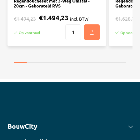
Regendoucheset met 3-Weg Omstel -
Regendouch
20cm - Geborsteld RVS
Geborsteld
€1.494,23
€1.494,23
€1.628,78
incl. BTW
Op voorraad
Op voorraa
BouwCity