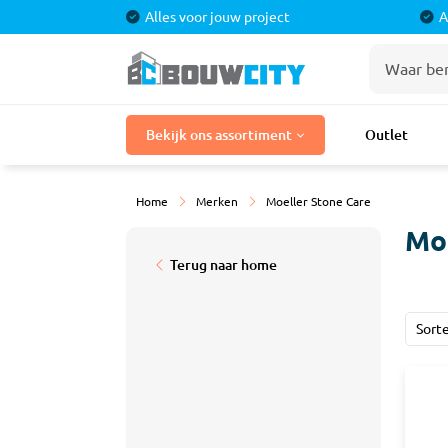
Alles voor jouw project
A
Stuka
Bekijk ons assortiment
Outlet
Bouwmaterialen
Stuc P
Stuclo
Laminaat
Home
Merken
Moeller Stone Care
Stucpr
Tegels
Stucpr
Moe
Gaasba
Terug naar home
Badkamermeubels
Sierple
Douches
Sort
Kranen
Tegel
Toilet
Cement
Egalisa