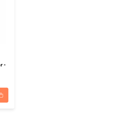
n
luggen
materiaal
r -