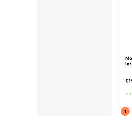
Accessoires
Tegell
Voegm
Baden
Wandpanelen
Trap
Kit
Acryla
Radiatoren
Silicon
Mo
Int
Montag
Installatiemateriaal
Finishe
€1
Toebeh
Elektra
O
Gereedschap
1