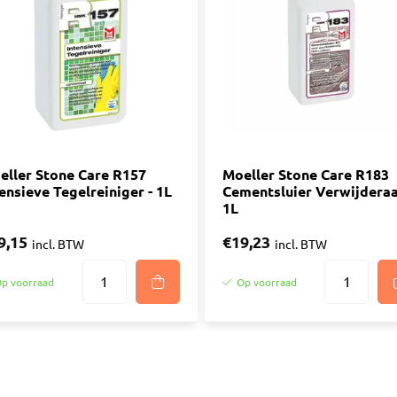
ijm
Bouwemmer
Nagelplugge
iddel
Hollewand P
Bevestigings
Diverse
Pur
atkitten
Purschuim
enkitten
eller Stone Care R157
PU-lijmen
Moeller Stone Care R183
ensieve Tegelreiniger - 1L
Cementsluier Verwijderaa
ekitten
Toebehoren Pur
1L
rs
9,15
€19,23
oren Kit
incl. BTW
incl. BTW
p voorraad
Op voorraad