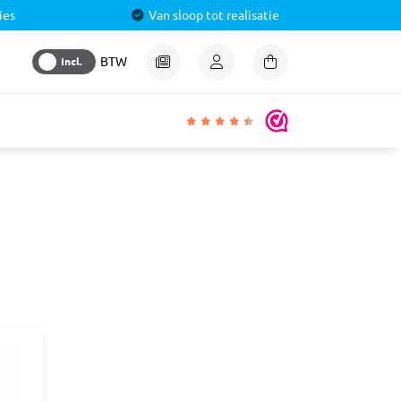
ies
Van sloop tot realisatie
Incl.
BTW
igheden
lmiddel
 &
aal
ren
& Pluggen
luggen