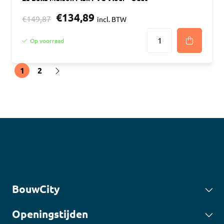
€134,89
€149,87
incl. BTW
Op voorraad
1
2
BouwCity
Openingstijden